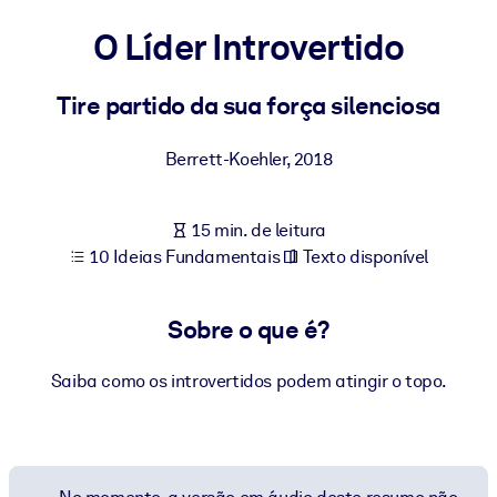
Construa uma força de trabalho mais saudável e resiliente.
O Líder Introvertido
POR SISTEMA
Para LMS/LXP
Tire partido da sua força silenciosa
Leve conhecimento verificado e conciso para seu LMS/LXP para
Berrett-Koehler
,
2018
resultados de aprendizagem mais sólidos.
Para bibliotecas corporativas
15 min. de leitura
Enriqueça sua biblioteca corporativa com conhecimento de
10 Ideias Fundamentais
Texto disponível
negócios confiável e pronto para uso.
Para sistemas de IA
Sobre o que é?
Alimente seus sistemas de IA com conhecimento confiável e
estruturado para melhorar os resultados.
Saiba como os introvertidos podem atingir o topo.