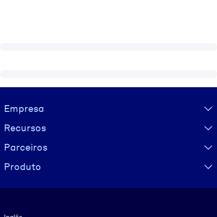
Visually hidden Text
Empresa
Recursos
Parceiros
Produto
Idioma
Inglês