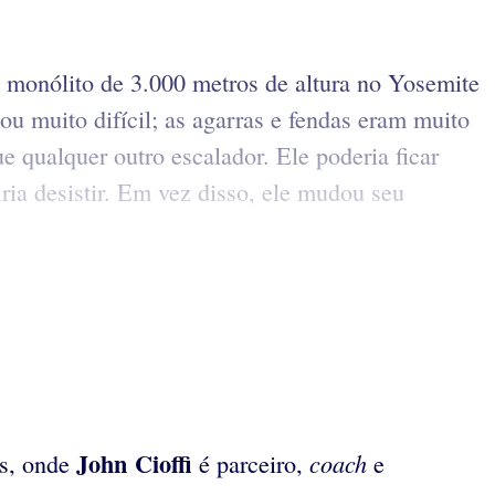
m monólito de 3.000 metros de altura no Yosemite
u muito difícil; as agarras e fendas eram muito
 qualquer outro escalador. Ele poderia ficar
iria desistir. Em vez disso, ele mudou seu
John Cioffi
coach
s, onde
é parceiro,
e