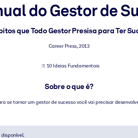
ual do Gestor de S
sultados de aprendizagem mais sólidos.
bitos que Todo Gestor Presisa para Ter Su
s confiável e pronto para uso.
Career Press
,
2013
10 Ideias Fundamentais
urado para melhorar os resultados.
Sobre o que é?
ara se tornar um gestor de sucesso você vai precisar desenvolve
disponível.