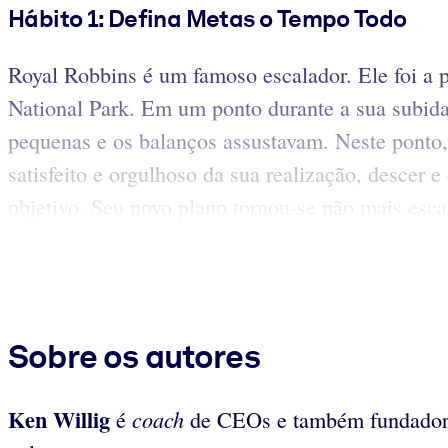
Hábito 1: Defina Metas o Tempo Todo
Royal Robbins é um famoso escalador. Ele foi a 
National Park. Em um ponto durante a sua subida,
pequenas e os balanços assustavam. Neste ponto, 
satisfeito e orgulhoso da sua realização, descer 
objetivo. Seu novo plano tornou-se não mais escal
Sobre os autores
Ken
Willig
coach
é
de CEOs e também fundador