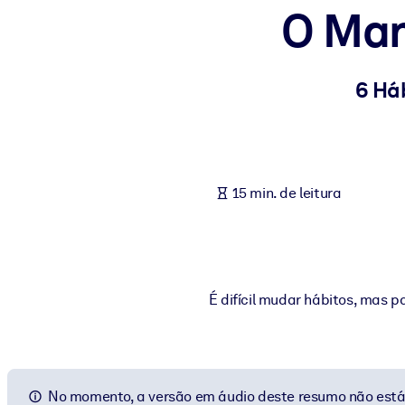
O Man
POR SISTEMA
Para LMS/LXP
Leve conhecimento verificado e conciso para seu LMS/LXP para re
6 Há
Para bibliotecas corporativas
Enriqueça sua biblioteca corporativa com conhecimento de negócio
Para sistemas de IA
15 min. de leitura
Alimente seus sistemas de IA com conhecimento confiável e estrut
É difícil mudar hábitos, mas p
No momento, a versão em áudio deste resumo não está 