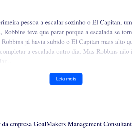
primeira pessoa a escalar sozinho o El Capitan, u
 Robbins teve que parar porque a escalada se torno
Robbins já havia subido o El Capitan mais alto que
e completar a escalada outro dia. Mas Robbins não 
ar...
Leia mais
 da empresa GoalMakers Management Consultant