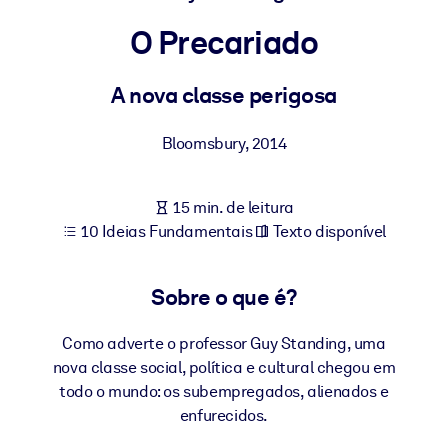
Construa uma força de trabalho mais saudável e resiliente.
O Precariado
POR SISTEMA
Para LMS/LXP
A nova classe perigosa
Leve conhecimento verificado e conciso para seu LMS/LXP para
Bloomsbury
,
2014
resultados de aprendizagem mais sólidos.
Para bibliotecas corporativas
15 min. de leitura
Enriqueça sua biblioteca corporativa com conhecimento de
10 Ideias Fundamentais
Texto disponível
negócios confiável e pronto para uso.
Para sistemas de IA
Sobre o que é?
Alimente seus sistemas de IA com conhecimento confiável e
estruturado para melhorar os resultados.
Como adverte o professor Guy Standing, uma
nova classe social, política e cultural chegou em
todo o mundo: os subempregados, alienados e
enfurecidos.