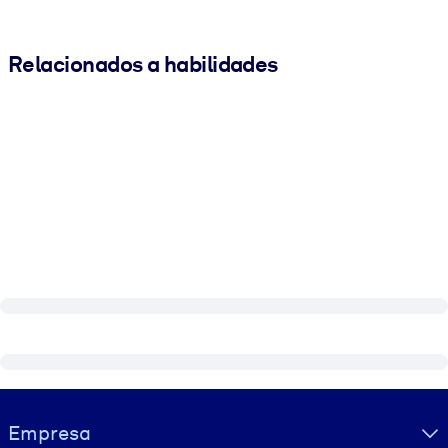
Relacionados a habilidades
Visually hidden Text
Empresa