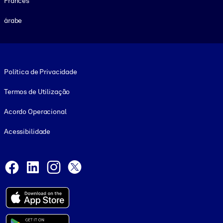
Francês
árabe
Footer legal
Política de Privacidade
Termos de Utilização
Acordo Operacional
Acessibilidade
Social and Apps
Facebook
LinkedIn
Instagram
X