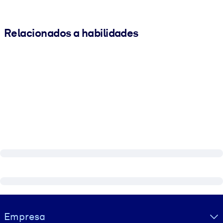
Relacionados a habilidades
Visually hidden Text
Empresa