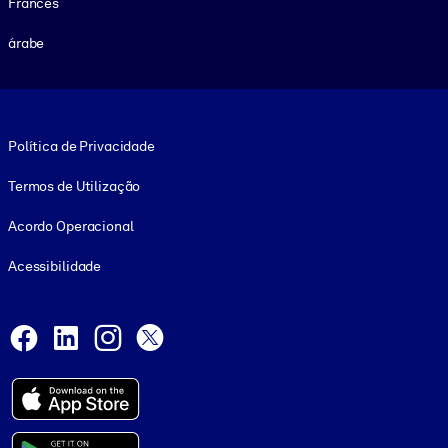
Francês
árabe
Footer legal
Política de Privacidade
Termos de Utilização
Acordo Operacional
Acessibilidade
Social and Apps
Facebook
LinkedIn
Instagram
X