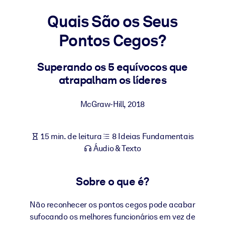
Construa uma força de trabalho mais saudável e resiliente.
Quais São os Seus
Pontos Cegos?
POR SISTEMA
Para LMS/LXP
Leve conhecimento verificado e conciso para seu LMS/LXP para
Superando os 5 equívocos que
resultados de aprendizagem mais sólidos.
atrapalham os líderes
Para bibliotecas corporativas
McGraw-Hill
,
2018
Enriqueça sua biblioteca corporativa com conhecimento de
negócios confiável e pronto para uso.
15 min. de leitura
8 Ideias Fundamentais
Para sistemas de IA
Áudio & Texto
Alimente seus sistemas de IA com conhecimento confiável e
estruturado para melhorar os resultados.
Sobre o que é?
Não reconhecer os pontos cegos pode acabar
sufocando os melhores funcionários em vez de