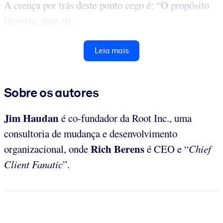
A crença por trás deste ponto cego é: “O propósito
importa, mas ele...
Leia mais
Sobre os autores
Jim Haudan
é co-fundador da Root Inc., uma
consultoria de mudança e desenvolvimento
Rich Berens
organizacional, onde
é CEO e “
Chief
Client Fanatic
”.