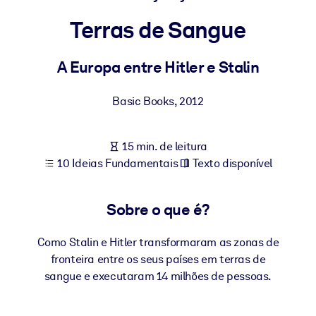
Construa uma força de trabalho mais saudável e resiliente.
Terras de Sangue
POR SISTEMA
Para LMS/LXP
A Europa entre Hitler e Stalin
Leve conhecimento verificado e conciso para seu LMS/LXP para
Basic Books
,
2012
resultados de aprendizagem mais sólidos.
Para bibliotecas corporativas
15 min. de leitura
Enriqueça sua biblioteca corporativa com conhecimento de
10 Ideias Fundamentais
Texto disponível
negócios confiável e pronto para uso.
Para sistemas de IA
Sobre o que é?
Alimente seus sistemas de IA com conhecimento confiável e
estruturado para melhorar os resultados.
Como Stalin e Hitler transformaram as zonas de
fronteira entre os seus países em terras de
sangue e executaram 14 milhões de pessoas.