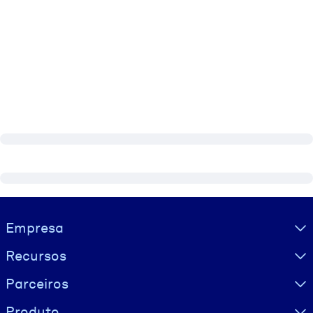
Visually hidden Text
Empresa
Recursos
Parceiros
Produto