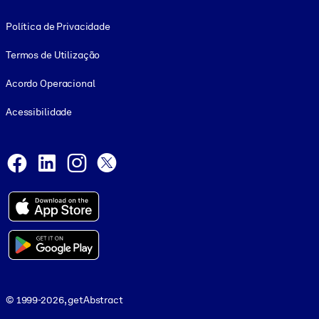
Footer legal
Política de Privacidade
Termos de Utilização
Acordo Operacional
Acessibilidade
Social and Apps
Facebook
LinkedIn
Instagram
X
© 1999-2026, getAbstract
© 1999-2026, getAbstract