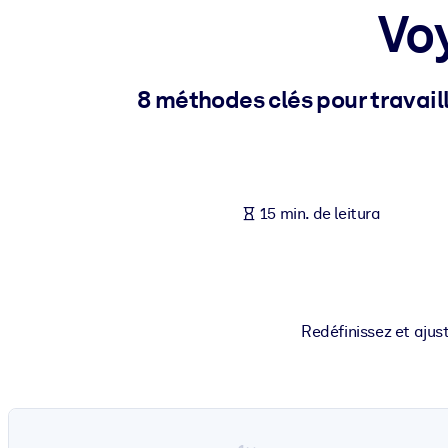
Voy
POR SISTEMA
Para LMS/LXP
Leve conhecimento verificado e conciso para seu LMS/LXP para re
8 méthodes clés pour travaill
Para bibliotecas corporativas
Enriqueça sua biblioteca corporativa com conhecimento de negócio
Para sistemas de IA
15 min. de leitura
Alimente seus sistemas de IA com conhecimento confiável e estrut
Redéfinissez et ajust