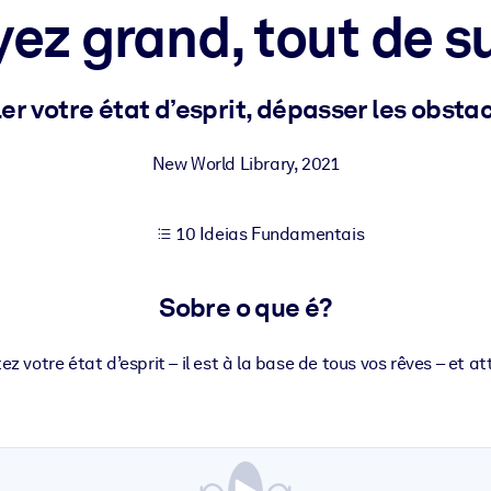
ez grand, tout de s
sultados de aprendizagem mais sólidos.
er votre état d’esprit, dépasser les obstac
s confiável e pronto para uso.
New World Library
,
2021
10 Ideias Fundamentais
urado para melhorar os resultados.
Sobre o que é?
ez votre état d’esprit – il est à la base de tous vos rêves – et at