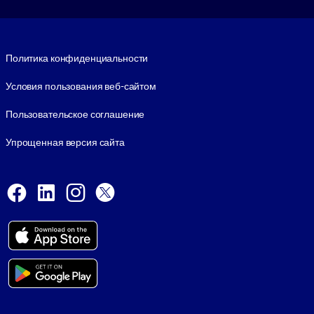
Footer legal
Политика конфиденциальности
Условия пользования веб-сайтом
Пользовательское соглашение
Упрощенная версия сайта
Social and Apps
Facebook
LinkedIn
Instagram
X
Viber
© 1999-2026, getAbstract