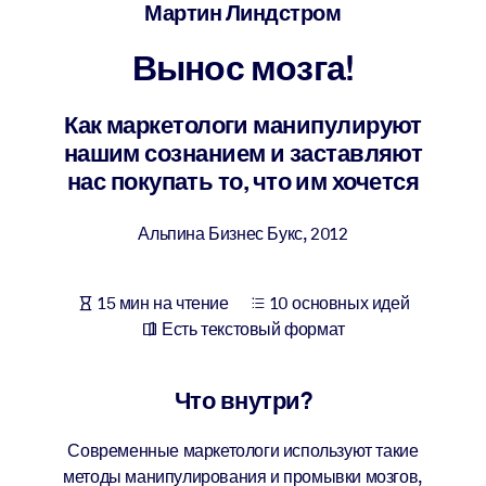
Создайте здоровую и устойчивую рабочую среду.
Мартин Линдстром
Вынос мозга!
ПО СИСТЕМАМ
Для LMS/LXP
Как маркетологи манипулируют
Интегрируйте краткие проверенные знания в вашу LMS/LXP для
нашим сознанием и заставляют
лучших результатов обучения.
нас покупать то, что им хочется
Для корпоративных библиотек
Альпина Бизнес Букс
,
2012
Обогатите корпоративную библиотеку надежными и готовыми к
использованию бизнес-знаниями.
Для ИИ-систем
15 мин на чтение
10 основных идей
Есть текстовый формат
Используйте надежные структурированные знания для улучшени
результатов ваших ИИ-систем.
Что внутри?
Современные маркетологи используют такие
методы манипулирования и промывки мозгов,