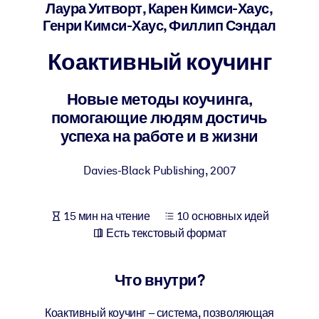
Создайте здоровую и устойчивую рабочую среду.
Лаура Уитворт, Карен Кимси-Хаус,
Генри Кимси-Хаус, Филлип Сэндал
ПО СИСТЕМАМ
Коактивный коучинг
Для LMS/LXP
Интегрируйте краткие проверенные знания в вашу LMS/LXP для
Новые методы коучинга,
лучших результатов обучения.
помогающие людям достичь
Для корпоративных библиотек
успеха на работе и в жизни
Обогатите корпоративную библиотеку надежными и готовыми к
Davies-Black Publishing
,
2007
использованию бизнес-знаниями.
Для ИИ-систем
15 мин на чтение
10 основных идей
Используйте надежные структурированные знания для улучшени
Есть текстовый формат
результатов ваших ИИ-систем.
Что внутри?
Коактивный коучинг – система, позволяющая