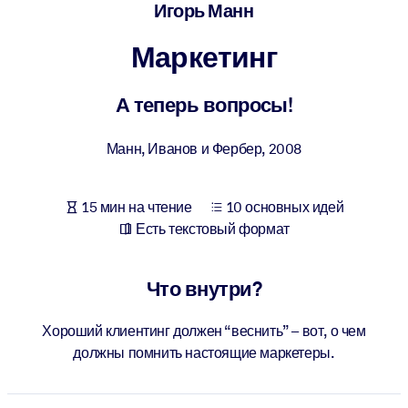
Создайте здоровую и устойчивую рабочую среду.
Игорь Манн
Маркетинг
ПО СИСТЕМАМ
Для LMS/LXP
А теперь вопросы!
Интегрируйте краткие проверенные знания в вашу LMS/LXP для
лучших результатов обучения.
Манн, Иванов и Фербер
,
2008
Для корпоративных библиотек
Обогатите корпоративную библиотеку надежными и готовыми к
15 мин на чтение
10 основных идей
использованию бизнес-знаниями.
Есть текстовый формат
Для ИИ-систем
Используйте надежные структурированные знания для улучшени
Что внутри?
результатов ваших ИИ-систем.
Хороший клиентинг должен “веснить” – вот, о чем
должны помнить настоящие маркетеры.