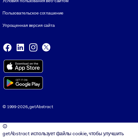
Условия пользования веб-сайтом
Пользовательское соглашение
Упрощенная версия сайта
Social and Apps
Facebook
LinkedIn
Instagram
X
Viber
© 1999-2026, getAbstract
© 1999-2026, getAbstract
getAbstract использует файлы cookie, чтобы улучшить