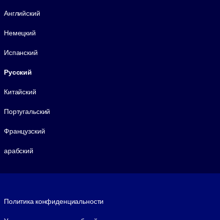
Язык
Английский
Немецкий
Испанский
Русский
Китайский
Португальский
Французский
арабский
Footer legal
Политика конфиденциальности