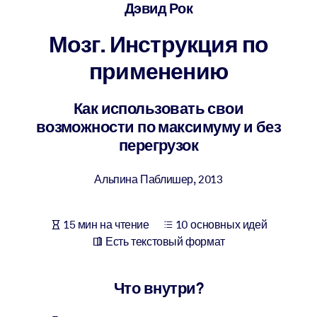
Создайте здоровую и устойчивую рабочую среду.
Дэвид Рок
Мозг. Инструкция по
ПО СИСТЕМАМ
Для LMS/LXP
применению
Интегрируйте краткие проверенные знания в вашу LMS/LXP для
лучших результатов обучения.
Как использовать свои
возможности по максимуму и без
Для корпоративных библиотек
перегрузок
Обогатите корпоративную библиотеку надежными и готовыми к
использованию бизнес-знаниями.
Альпина Паблишер
,
2013
Для ИИ-систем
Используйте надежные структурированные знания для улучшени
15 мин на чтение
10 основных идей
результатов ваших ИИ-систем.
Есть текстовый формат
Что внутри?