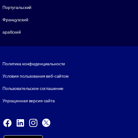
Португальский
Французский
арабский
Footer legal
Политика конфиденциальности
Условия пользования веб-сайтом
Пользовательское соглашение
Упрощенная версия сайта
Social and Apps
Facebook
LinkedIn
Instagram
X
Viber