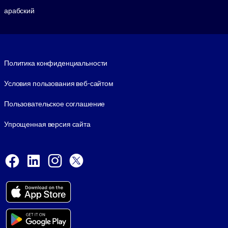
арабский
Footer legal
Политика конфиденциальности
Условия пользования веб-сайтом
Пользовательское соглашение
Упрощенная версия сайта
Social and Apps
Facebook
LinkedIn
Instagram
X
Viber