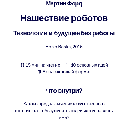
Создайте здоровую и устойчивую рабочую среду.
Мартин Форд
Нашествие роботов
ПО СИСТЕМАМ
Для LMS/LXP
Технологии и будущее без работы
Интегрируйте краткие проверенные знания в вашу LMS/LXP для
лучших результатов обучения.
Basic Books
,
2015
Для корпоративных библиотек
Обогатите корпоративную библиотеку надежными и готовыми к
15 мин на чтение
10 основных идей
использованию бизнес-знаниями.
Есть текстовый формат
Для ИИ-систем
Используйте надежные структурированные знания для улучшени
Что внутри?
результатов ваших ИИ-систем.
Каково предназначение искусственного
интеллекта – обслуживать людей или управлять
ими?