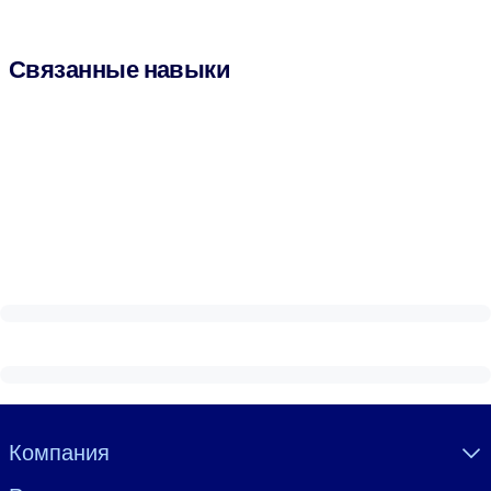
Связанные навыки
Visually hidden Text
Компания