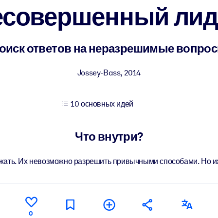
есовершенный лид
учших результатов обучения.
оиск ответов на неразрешимые вопро
использованию бизнес-знаниями.
Jossey-Bass
,
2014
10 основных идей
 результатов ваших ИИ-систем.
Что внутри?
жать. Их невозможно разрешить привычными способами. Но и
0