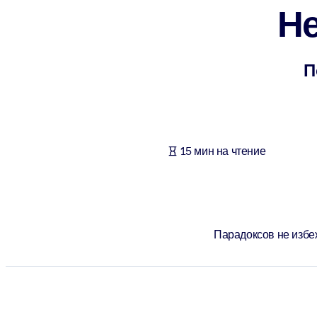
Н
ПО СИСТЕМАМ
Для LMS/LXP
Интегрируйте краткие проверенные знания в вашу LMS/LXP для л
П
Для корпоративных библиотек
Обогатите корпоративную библиотеку надежными и готовыми к 
Для ИИ-систем
15 мин на чтение
Используйте надежные структурированные знания для улучшения
Парадоксов не избе