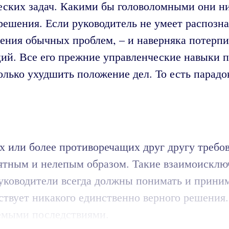
еских задач. Какими бы головоломными они н
ешения. Если руководитель не умеет распознав
шения обычных проблем, – и наверняка потерпи
ций. Все его прежние управленческие навыки 
только ухудшить положение дел. То есть парад
ух или более противоречащих друг другу требо
ятным и нелепым образом. Такие взаимоисклю
руководители всегда должны понимать и прини
ествует никакого единственно верного решения
емыми последствиями.