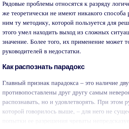
Рядовые проблемы относятся к разряду логич
же теоретически не имеют никакого способа р
ним ту методику, которой пользуется для ре
этого умел находить выход из сложных ситуа
значение. Более того, их применение может 
руководителей в недостатки.
Как распознать парадокс
Главный признак парадокса – это наличие дв
противопоставлены друг другу самым неверо
распознавать, но и удовлетворять. При этом 
которой говорилось выше, – для него не сущ
попытки ее разрешения чреваты непредсказу