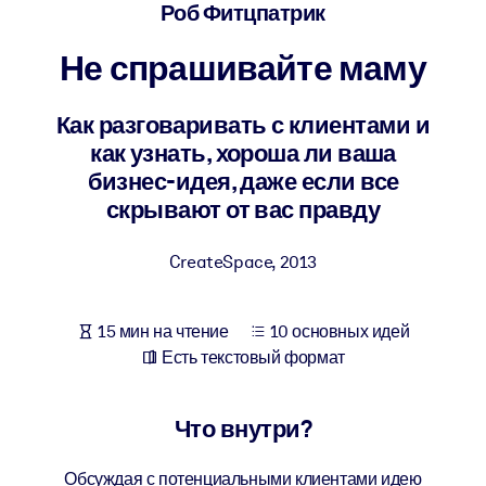
Создайте здоровую и устойчивую рабочую среду.
Роб Фитцпатрик
Не спрашивайте маму
ПО СИСТЕМАМ
Для LMS/LXP
Как разговаривать с клиентами и
Интегрируйте краткие проверенные знания в вашу LMS/LXP для
как узнать, хороша ли ваша
лучших результатов обучения.
бизнес-идея, даже если все
Для корпоративных библиотек
скрывают от вас правду
Обогатите корпоративную библиотеку надежными и готовыми к
использованию бизнес-знаниями.
CreateSpace
,
2013
Для ИИ-систем
15 мин на чтение
10 основных идей
Используйте надежные структурированные знания для улучшени
Есть текстовый формат
результатов ваших ИИ-систем.
Что внутри?
Обсуждая с потенциальными клиентами идею