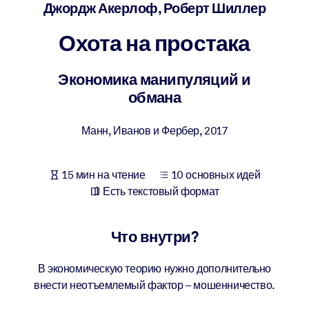
Создайте здоровую и устойчивую рабочую среду.
Джордж Акерлоф, Роберт Шиллер
Охота на простака
ПО СИСТЕМАМ
Для LMS/LXP
Экономика манипуляций и
Интегрируйте краткие проверенные знания в вашу LMS/LXP для
обмана
лучших результатов обучения.
Для корпоративных библиотек
Манн, Иванов и Фербер
,
2017
Обогатите корпоративную библиотеку надежными и готовыми к
использованию бизнес-знаниями.
15 мин на чтение
10 основных идей
Для ИИ-систем
Есть текстовый формат
Используйте надежные структурированные знания для улучшени
результатов ваших ИИ-систем.
Что внутри?
В экономическую теорию нужно дополнительно
внести неотъемлемый фактор – мошенничество.