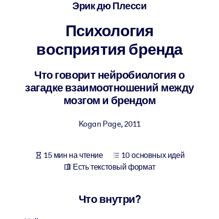
Создайте здоровую и устойчивую рабочую среду.
Эрик дю Плесси
Психология
ПО СИСТЕМАМ
Для LMS/LXP
восприятия бренда
Интегрируйте краткие проверенные знания в вашу LMS/LXP для
лучших результатов обучения.
Что говорит нейробиология о
загадке взаимоотношений между
Для корпоративных библиотек
мозгом и брендом
Обогатите корпоративную библиотеку надежными и готовыми к
использованию бизнес-знаниями.
Kogan Page
,
2011
Для ИИ-систем
Используйте надежные структурированные знания для улучшени
15 мин на чтение
10 основных идей
результатов ваших ИИ-систем.
Есть текстовый формат
Что внутри?