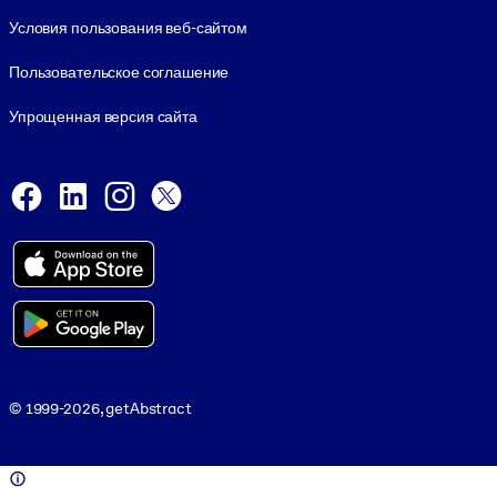
Условия пользования веб-сайтом
Пользовательское соглашение
Упрощенная версия сайта
Social and Apps
Facebook
LinkedIn
Instagram
X
Viber
© 1999-2026, getAbstract
© 1999-2026, getAbstract