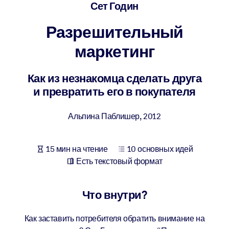
Создайте здоровую и устойчивую рабочую среду.
Сет Годин
Разрешительный
ПО СИСТЕМАМ
Для LMS/LXP
маркетинг
Интегрируйте краткие проверенные знания в вашу LMS/LXP для
лучших результатов обучения.
Как из незнакомца сделать друга
и превратить его в покупателя
Для корпоративных библиотек
Обогатите корпоративную библиотеку надежными и готовыми к
Альпина Паблишер
,
2012
использованию бизнес-знаниями.
Для ИИ-систем
15 мин на чтение
10 основных идей
Используйте надежные структурированные знания для улучшени
Есть текстовый формат
результатов ваших ИИ-систем.
Что внутри?
Как заставить потребителя обратить внимание на