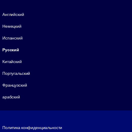
Язык
Английский
Немецкий
Испанский
Русский
Китайский
Португальский
Французский
арабский
Footer legal
Политика конфиденциальности