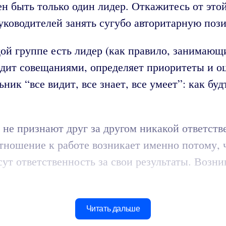
ен быть только один лидер. Откажитесь от это
уководителей занять сугубо авторитарную поз
ждой группе есть лидер (как правило, занима
одит совещаниями, определяет приоритеты и о
ьник “все видит, все знает, все умеет”: как бу
 не признают друг за другом никакой ответстве
е отношение к работе возникает именно потому,
сут ответственность за свои результаты. Возн
Читать дальше