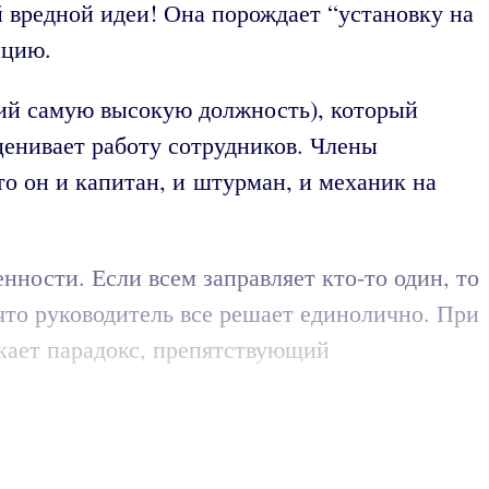
й вредной идеи! Она порождает “установку на
ицию.
ющий самую высокую должность), который
ценивает работу сотрудников. Члены
дто он и капитан, и штурман, и механик на
нности. Если всем заправляет кто-то один, то
 что руководитель все решает единолично. При
икает парадокс, препятствующий