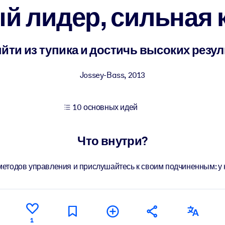
й лидер, сильная 
учших результатов обучения.
йти из тупика и достичь высоких резу
использованию бизнес-знаниями.
Jossey-Bass
,
2013
10 основных идей
 результатов ваших ИИ-систем.
Что внутри?
методов управления и прислушайтесь к своим подчиненным: у 
1