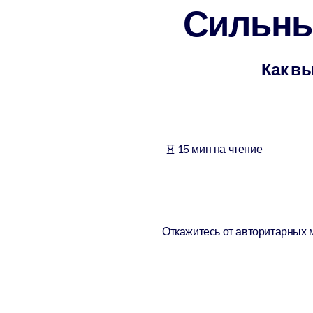
Сильны
ПО СИСТЕМАМ
Для LMS/LXP
Интегрируйте краткие проверенные знания в вашу LMS/LXP для л
Как вы
Для корпоративных библиотек
Обогатите корпоративную библиотеку надежными и готовыми к 
Для ИИ-систем
15 мин на чтение
Используйте надежные структурированные знания для улучшения
Откажитесь от авторитарных 