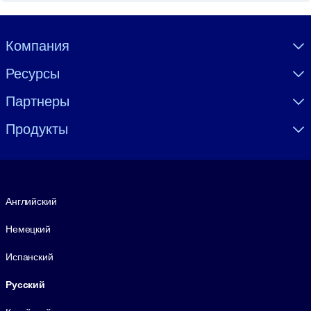
Visually hidden Text
Компания
Ресурсы
Партнеры
Продукты
Язык
Английский
Немецкий
Испанский
Русский