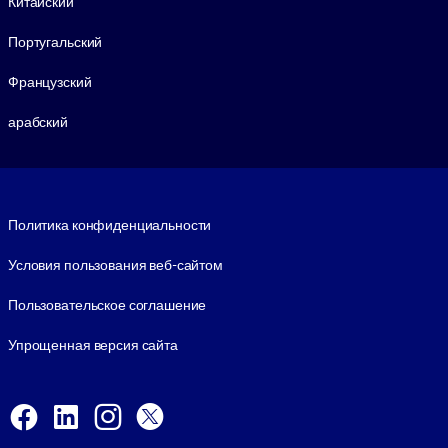
Китайский
Португальский
Французский
арабский
Footer legal
Политика конфиденциальности
Условия пользования веб-сайтом
Пользовательское соглашение
Упрощенная версия сайта
Social and Apps
Facebook
LinkedIn
Instagram
X
Viber