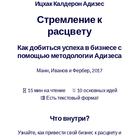
Создайте здоровую и устойчивую рабочую среду.
Ицхак Калдерон Адизес
Стремление к
ПО СИСТЕМАМ
Для LMS/LXP
расцвету
Интегрируйте краткие проверенные знания в вашу LMS/LXP для
лучших результатов обучения.
Как добиться успеха в бизнесе с
помощью методологии Адизеса
Для корпоративных библиотек
Обогатите корпоративную библиотеку надежными и готовыми к
Манн, Иванов и Фербер
,
2017
использованию бизнес-знаниями.
Для ИИ-систем
15 мин на чтение
10 основных идей
Используйте надежные структурированные знания для улучшени
Есть текстовый формат
результатов ваших ИИ-систем.
Что внутри?
Узнайте, как привести свой бизнес к расцвету и