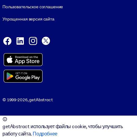
Пользовательское соглашение
Упрощенная версия сайта
Social and Apps
Facebook
LinkedIn
Instagram
X
Viber
© 1999-2026, getAbstract
© 1999-2026, getAbstract
getAbstract использует файлы cookie, чтобы улучшить
работу сайта.
Подробнее