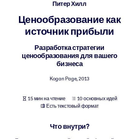
Создайте здоровую и устойчивую рабочую среду.
Питер Хилл
Ценообразование как
ПО СИСТЕМАМ
Для LMS/LXP
источник прибыли
Интегрируйте краткие проверенные знания в вашу LMS/LXP для
лучших результатов обучения.
Разработка стратегии
ценообразования для вашего
Для корпоративных библиотек
бизнеса
Обогатите корпоративную библиотеку надежными и готовыми к
использованию бизнес-знаниями.
Kogan Page
,
2013
Для ИИ-систем
Используйте надежные структурированные знания для улучшени
15 мин на чтение
10 основных идей
результатов ваших ИИ-систем.
Есть текстовый формат
Что внутри?