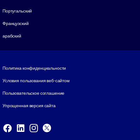
Португальский
Французский
арабский
Footer legal
Политика конфиденциальности
Условия пользования веб-сайтом
Пользовательское соглашение
Упрощенная версия сайта
Social and Apps
Facebook
LinkedIn
Instagram
X
Viber