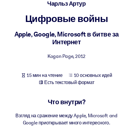
Создайте здоровую и устойчивую рабочую среду.
Чарльз Артур
Цифровые войны
ПО СИСТЕМАМ
Для LMS/LXP
Apple, Google, Microsoft в битве за
Интегрируйте краткие проверенные знания в вашу LMS/LXP для
Интернет
лучших результатов обучения.
Для корпоративных библиотек
Kogan Page
,
2012
Обогатите корпоративную библиотеку надежными и готовыми к
использованию бизнес-знаниями.
15 мин на чтение
10 основных идей
Для ИИ-систем
Есть текстовый формат
Используйте надежные структурированные знания для улучшени
результатов ваших ИИ-систем.
Что внутри?
Взгляд на сражение между Apple, Microsoft and
Google приоткрывает много интересного.