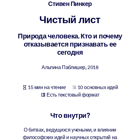
Создайте здоровую и устойчивую рабочую среду.
Стивен Пинкер
Чистый лист
ПО СИСТЕМАМ
Для LMS/LXP
Природа человека. Кто и почему
Интегрируйте краткие проверенные знания в вашу LMS/LXP для
отказывается признавать ее
лучших результатов обучения.
сегодня
Для корпоративных библиотек
Альпина Паблишер
,
2018
Обогатите корпоративную библиотеку надежными и готовыми к
использованию бизнес-знаниями.
Для ИИ-систем
15 мин на чтение
10 основных идей
Есть текстовый формат
Используйте надежные структурированные знания для улучшени
результатов ваших ИИ-систем.
Что внутри?
О битвах, ведущихся учеными, и влиянии
философских идей и научных открытий на