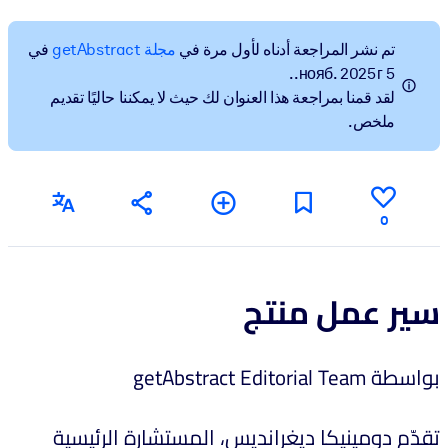
Создайте здоровую и устойчивую рабочую среду.
تم نشر المراجعة أدناه لأول مرة في
مجلة getAbstract
في
ПО СИСТЕМАМ
5 нояб. 2025 г..
Для LMS/LXP
لقد قمنا بمراجعة هذا العنوان لك حيث لا يمكننا حاليًا تقديم
ملخص.
Интегрируйте краткие проверенные знания в вашу LMS/LXP для
лучших результатов обучения.
Для корпоративных библиотек
Обогатите корпоративную библиотеку надежными и готовыми к
0
использованию бизнес-знаниями.
Для ИИ-систем
سير عمل منتج
Используйте надежные структурированные знания для улучшени
результатов ваших ИИ-систем.
بواسطة getAbstract Editorial Team
تقدّم دومينيكا ديغرانديس، المستشارة الرئيسية