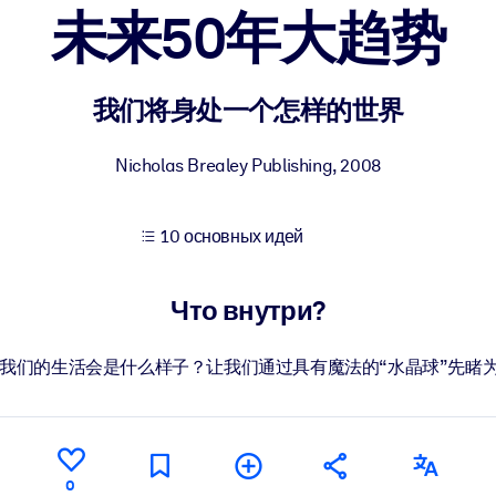
未来50年大趋势
учших результатов обучения.
我们将身处一个怎样的世界
использованию бизнес-знаниями.
Nicholas Brealey Publishing
,
2008
10 основных идей
 результатов ваших ИИ-систем.
Что внутри?
后我们的生活会是什么样子？让我们通过具有魔法的“水晶球”先睹
0