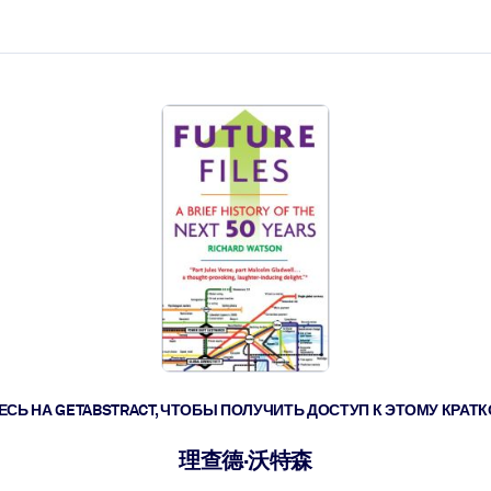
ействовать быстрее.
его.
СЬ НА GETABSTRACT, ЧТОБЫ ПОЛУЧИТЬ ДОСТУП К ЭТОМУ КРА
理查德·沃特森