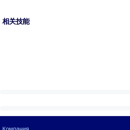
相关技能
Visually hidden Text
Компания