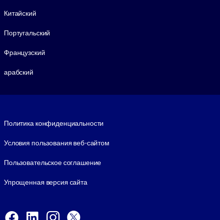
Китайский
Португальский
Французский
арабский
Footer legal
Политика конфиденциальности
Условия пользования веб-сайтом
Пользовательское соглашение
Упрощенная версия сайта
Social and Apps
Facebook
LinkedIn
Instagram
X
Viber