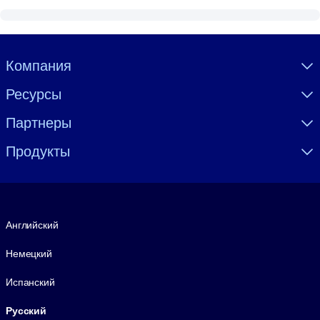
Visually hidden Text
Компания
Ресурсы
Партнеры
Продукты
Язык
Английский
Немецкий
Испанский
Русский