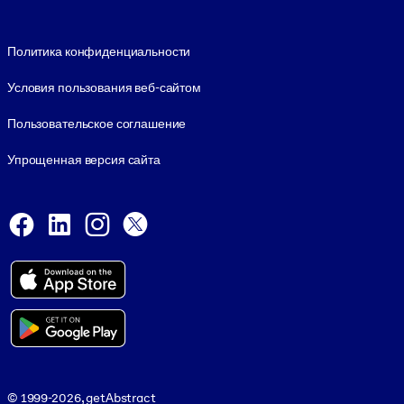
Footer legal
Политика конфиденциальности
Условия пользования веб-сайтом
Пользовательское соглашение
Упрощенная версия сайта
Social and Apps
Facebook
LinkedIn
Instagram
X
Viber
© 1999-2026, getAbstract
© 1999-2026, getAbstract