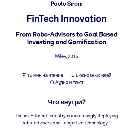
Создайте здоровую и устойчивую рабочую среду.
Paolo Sironi
FinTech Innovation
ПО СИСТЕМАМ
Для LMS/LXP
From Robo-Advisors to Goal Based
Интегрируйте краткие проверенные знания в вашу LMS/LXP для
Investing and Gamification
лучших результатов обучения.
Для корпоративных библиотек
Wiley
,
2016
Обогатите корпоративную библиотеку надежными и готовыми к
использованию бизнес-знаниями.
15 мин на чтение
6 основных идей
Для ИИ-систем
Аудио и текст
Используйте надежные структурированные знания для улучшени
результатов ваших ИИ-систем.
Что внутри?
The investment industry is increasingly deploying
robo-advisers and “cognitive technology.”