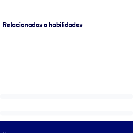
Relacionados a habilidades
Visually hidden Text