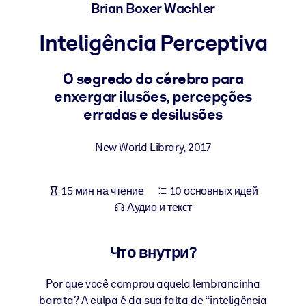
Создайте здоровую и устойчивую рабочую среду.
Brian Boxer Wachler
Inteligência Perceptiva
ПО СИСТЕМАМ
Для LMS/LXP
O segredo do cérebro para
Интегрируйте краткие проверенные знания в вашу LMS/LXP для
enxergar ilusões, percepções
лучших результатов обучения.
erradas e desilusões
Для корпоративных библиотек
New World Library
,
2017
Обогатите корпоративную библиотеку надежными и готовыми к
использованию бизнес-знаниями.
Для ИИ-систем
15 мин на чтение
10 основных идей
Аудио и текст
Используйте надежные структурированные знания для улучшени
результатов ваших ИИ-систем.
Что внутри?
Por que você comprou aquela lembrancinha
barata? A culpa é da sua falta de “inteligência