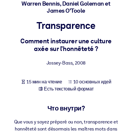
Создайте здоровую и устойчивую рабочую среду.
Warren Bennis, Daniel Goleman et
James O'Toole
ПО СИСТЕМАМ
Transparence
Для LMS/LXP
Интегрируйте краткие проверенные знания в вашу LMS/LXP для
Comment instaurer une culture
лучших результатов обучения.
axée sur l’honnêteté ?
Для корпоративных библиотек
Jossey-Bass
,
2008
Обогатите корпоративную библиотеку надежными и готовыми к
использованию бизнес-знаниями.
Для ИИ-систем
15 мин на чтение
10 основных идей
Есть текстовый формат
Используйте надежные структурированные знания для улучшени
результатов ваших ИИ-систем.
Что внутри?
Que vous y soyez préparé ou non, transparence et
honnêteté sont désormais les maîtres mots dans