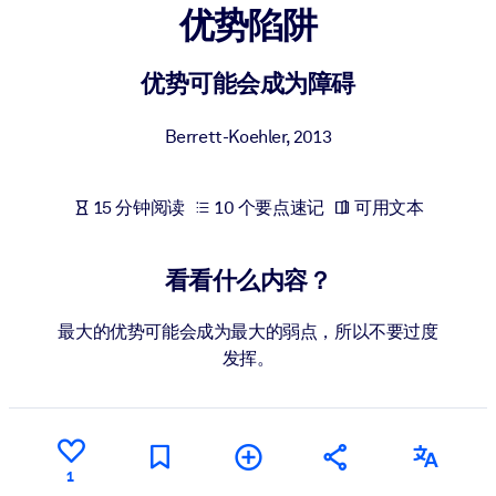
优势陷阱
按系统
面向 LMS/LXP
优势可能会成为障碍
将简短且经过验证的知识引入您的 LMS/LXP，以获得更强的学习效
果。
Berrett-Koehler
,
2013
面向企业图书馆
用值得信赖且即插即用的商业知识丰富您的企业图书馆。
15 分钟阅读
10 个要点速记
可用文本
面向人工智能系统
利用可靠、结构化的知识为您的人工智能系统提供动力，以改善输
看看什么内容？
结果。
最大的优势可能会成为最大的弱点，所以不要过度
发挥。
1