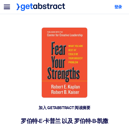
菜单
登录
面向团队与管理者
按用例
面向个人
AI 技能提升
面向人工智能系统
为您的员工配备关键的人工智能技能。
领导力发展
帮助您的管理者为未来的工作时代做好准备。
协作学习
让团队更轻松地共同学习、解决实际问题并更快采取行动。
技能提升与重塑
培养您的员工应对未来挑战所需的技能。
健康与福祉
加入 GETABSTRACT 阅读摘要
打造一支更健康、更具韧性的员工队伍。
罗伯特·E·卡普兰 以及 罗伯特·B·凯撒