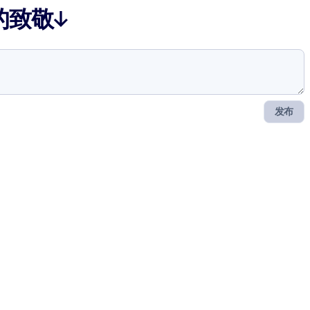
的致敬↓
发布