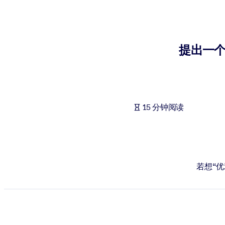
按系统
面向 LMS/LXP
将简短且经过验证的知识引入您的 LMS/LXP，以获得更强的学习效
提出一
面向企业图书馆
用值得信赖且即插即用的商业知识丰富您的企业图书馆。
面向人工智能系统
15 分钟阅读
利用可靠、结构化的知识为您的人工智能系统提供动力，以改善输
若想“