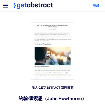
菜单
登录
面向团队与管理者
按用例
面向个人
AI 技能提升
面向人工智能系统
为您的员工配备关键的人工智能技能。
领导力发展
帮助您的管理者为未来的工作时代做好准备。
协作学习
让团队更轻松地共同学习、解决实际问题并更快采取行动。
技能提升与重塑
培养您的员工应对未来挑战所需的技能。
健康与福祉
加入 GETABSTRACT 阅读摘要
打造一支更健康、更具韧性的员工队伍。
约翰·霍索恩（John Hawthorne）