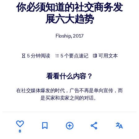
你必须知道的社交商务发
按系统
面向 LMS/LXP
展六大趋势
将简短且经过验证的知识引入您的 LMS/LXP，以获得更强的学习效
果。
Floship
,
2017
面向企业图书馆
用值得信赖且即插即用的商业知识丰富您的企业图书馆。
5 分钟阅读
5 个要点速记
可用文本
面向人工智能系统
利用可靠、结构化的知识为您的人工智能系统提供动力，以改善输
看看什么内容？
结果。
在社交媒体爆发的时代，广告不再是单向宣传，而
是买家和卖家之间的对话。
8