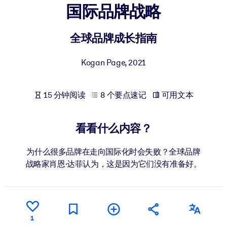
国际品牌战略
按系统
面向 LMS/LXP
全球品牌成长指南
将简短且经过验证的知识引入您的 LMS/LXP，以获得更强的学习效
果。
Kogan Page
,
2021
面向企业图书馆
用值得信赖且即插即用的商业知识丰富您的企业图书馆。
15 分钟阅读
8 个要点速记
可用文本
面向人工智能系统
利用可靠、结构化的知识为您的人工智能系统提供动力，以改善输
看看什么内容？
结果。
为什么很多品牌在走向国际化时会失败？全球品牌
战略家肖恩·达菲认为，这是因为它们没有准备好。
1