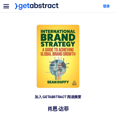
菜单
登录
面向团队与管理者
按用例
面向个人
AI 技能提升
面向人工智能系统
为您的员工配备关键的人工智能技能。
领导力发展
帮助您的管理者为未来的工作时代做好准备。
协作学习
让团队更轻松地共同学习、解决实际问题并更快采取行动。
技能提升与重塑
培养您的员工应对未来挑战所需的技能。
健康与福祉
加入 GETABSTRACT 阅读摘要
打造一支更健康、更具韧性的员工队伍。
肖恩·达菲