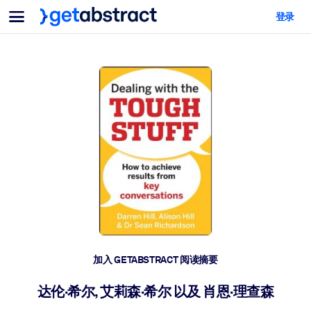
菜单
登录
面向团队与管理者
按用例
面向个人
AI 技能提升
面向人工智能系统
为您的员工配备关键的人工智能技能。
领导力发展
帮助您的管理者为未来的工作时代做好准备。
协作学习
让团队更轻松地共同学习、解决实际问题并更快采取行动。
技能提升与重塑
培养您的员工应对未来挑战所需的技能。
健康与福祉
加入 GETABSTRACT 阅读摘要
打造一支更健康、更具韧性的员工队伍。
达伦·希尔, 艾莉森·希尔 以及 肖恩·理查森