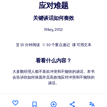
应对难题
按系统
面向 LMS/LXP
关键谈话如何奏效
将简短且经过验证的知识引入您的 LMS/LXP，以获得更强的学习效
果。
Wiley
,
2012
面向企业图书馆
用值得信赖且即插即用的商业知识丰富您的企业图书馆。
15 分钟阅读
10 个要点速记
可用文本
面向人工智能系统
利用可靠、结构化的知识为您的人工智能系统提供动力，以改善输
看看什么内容？
结果。
大多数经理人都不喜欢冲突和不愉快的谈话。本书
会告诉你如何体面并且高效地应对冲突和不愉快的
谈话。