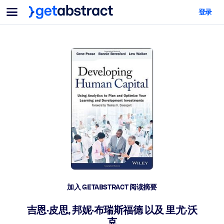
菜单
登录
面向团队与管理者
按用例
面向个人
AI 技能提升
面向人工智能系统
为您的员工配备关键的人工智能技能。
领导力发展
帮助您的管理者为未来的工作时代做好准备。
协作学习
让团队更轻松地共同学习、解决实际问题并更快采取行动。
技能提升与重塑
培养您的员工应对未来挑战所需的技能。
健康与福祉
加入 GETABSTRACT 阅读摘要
打造一支更健康、更具韧性的员工队伍。
吉恩·皮思, 邦妮·布瑞斯福德 以及 里尤·沃
克