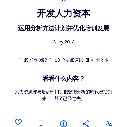
按系统
开发人力资本
面向 LMS/LXP
将简短且经过验证的知识引入您的 LMS/LXP，以获得更强的学习效
运用分析方法计划并优化培训发展
果。
面向企业图书馆
Wiley
,
2014
用值得信赖且即插即用的商业知识丰富您的企业图书馆。
面向人工智能系统
15 分钟阅读
10 个要点速记
可用文本
利用可靠、结构化的知识为您的人工智能系统提供动力，以改善输
结果。
看看什么内容？
人力资源部与培训部门拥抱数据分析的时代已经到
来——甚至已经过去。