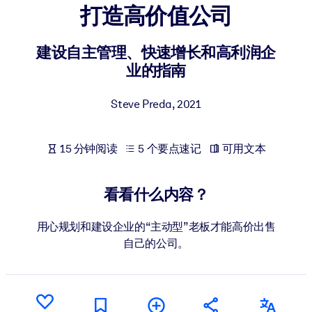
打造高价值公司
按系统
面向 LMS/LXP
建设自主管理、快速增长和高利润企
将简短且经过验证的知识引入您的 LMS/LXP，以获得更强的学习效
业的指南
果。
面向企业图书馆
Steve Preda
,
2021
用值得信赖且即插即用的商业知识丰富您的企业图书馆。
面向人工智能系统
15 分钟阅读
5 个要点速记
可用文本
利用可靠、结构化的知识为您的人工智能系统提供动力，以改善输
结果。
看看什么内容？
用心规划和建设企业的“主动型”老板才能高价出售
自己的公司。