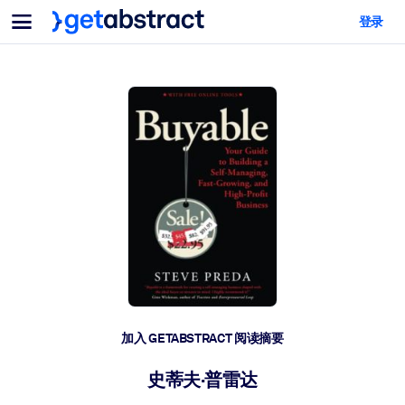
菜单
登录
面向团队与管理者
按用例
面向个人
AI 技能提升
面向人工智能系统
为您的员工配备关键的人工智能技能。
领导力发展
帮助您的管理者为未来的工作时代做好准备。
协作学习
让团队更轻松地共同学习、解决实际问题并更快采取行动。
技能提升与重塑
培养您的员工应对未来挑战所需的技能。
健康与福祉
加入 GETABSTRACT 阅读摘要
打造一支更健康、更具韧性的员工队伍。
史蒂夫·普雷达