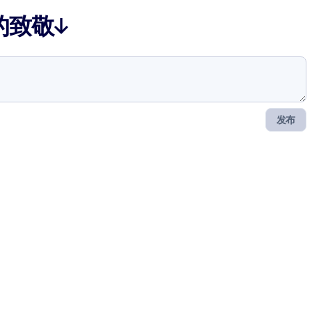
的致敬↓
发布