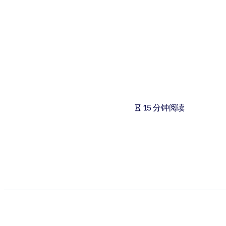
按系统
面向 LMS/LXP
将简短且经过验证的知识引入您的 LMS/LXP，以获得更强的学习效
面向企业图书馆
用值得信赖且即插即用的商业知识丰富您的企业图书馆。
面向人工智能系统
15 分钟阅读
利用可靠、结构化的知识为您的人工智能系统提供动力，以改善输