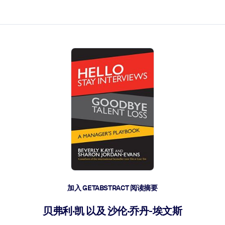
加入 GETABSTRACT 阅读摘要
贝弗利·凯 以及 沙伦·乔丹-埃文斯