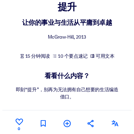
提升
按系统
面向 LMS/LXP
让你的事业与生活从平庸到卓越
将简短且经过验证的知识引入您的 LMS/LXP，以获得更强的学习效
果。
McGraw-Hill
,
2013
面向企业图书馆
用值得信赖且即插即用的商业知识丰富您的企业图书馆。
15 分钟阅读
10 个要点速记
可用文本
面向人工智能系统
利用可靠、结构化的知识为您的人工智能系统提供动力，以改善输
看看什么内容？
结果。
即刻“提升”，别再为无法拥有自己想要的生活编造
借口。
0