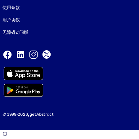
使用条款
用户协议
无障碍访问版
Social and Apps
Facebook
LinkedIn
Instagram
X
© 1999-2026, getAbstract
© 1999-2026, getAbstract