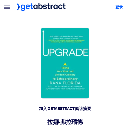
菜单
登录
面向团队与管理者
按用例
面向个人
AI 技能提升
面向人工智能系统
为您的员工配备关键的人工智能技能。
领导力发展
帮助您的管理者为未来的工作时代做好准备。
协作学习
让团队更轻松地共同学习、解决实际问题并更快采取行动。
技能提升与重塑
培养您的员工应对未来挑战所需的技能。
健康与福祉
加入 GETABSTRACT 阅读摘要
打造一支更健康、更具韧性的员工队伍。
拉娜·弗拉瑞德