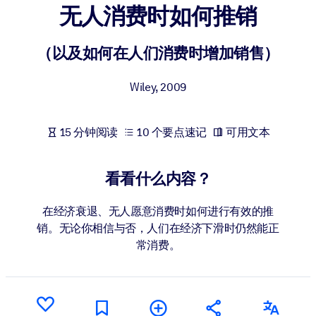
无人消费时如何推销
按系统
面向 LMS/LXP
（以及如何在人们消费时增加销售）
将简短且经过验证的知识引入您的 LMS/LXP，以获得更强的学习效
果。
Wiley
,
2009
面向企业图书馆
用值得信赖且即插即用的商业知识丰富您的企业图书馆。
15 分钟阅读
10 个要点速记
可用文本
面向人工智能系统
利用可靠、结构化的知识为您的人工智能系统提供动力，以改善输
看看什么内容？
结果。
在经济衰退、无人愿意消费时如何进行有效的推
销。无论你相信与否，人们在经济下滑时仍然能正
常消费。