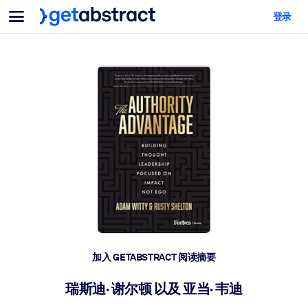
菜单
登录
面向团队与管理者
按用例
面向个人
AI 技能提升
面向人工智能系统
为您的员工配备关键的人工智能技能。
领导力发展
帮助您的管理者为未来的工作时代做好准备。
协作学习
让团队更轻松地共同学习、解决实际问题并更快采取行动。
技能提升与重塑
培养您的员工应对未来挑战所需的技能。
健康与福祉
加入 GETABSTRACT 阅读摘要
打造一支更健康、更具韧性的员工队伍。
瑞斯迪· 谢尔顿 以及 亚当· 韦迪