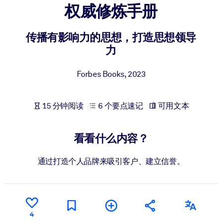
权威修炼手册
按系统
面向 LMS/LXP
传播有影响力的思想，打造思想领导
将简短且经过验证的知识引入您的 LMS/LXP，以获得更强的学习效
力
果。
面向企业图书馆
Forbes Books
,
2023
用值得信赖且即插即用的商业知识丰富您的企业图书馆。
面向人工智能系统
15 分钟阅读
6 个要点速记
可用文本
利用可靠、结构化的知识为您的人工智能系统提供动力，以改善输
结果。
看看什么内容？
通过打造个人品牌来吸引客户、建立信誉。
4