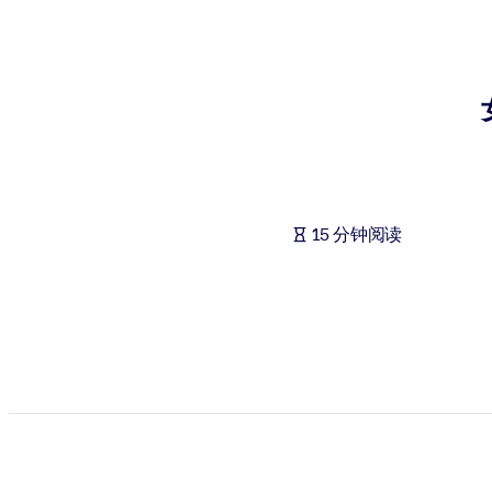
按系统
面向 LMS/LXP
将简短且经过验证的知识引入您的 LMS/LXP，以获得更强的学习效
面向企业图书馆
用值得信赖且即插即用的商业知识丰富您的企业图书馆。
面向人工智能系统
15 分钟阅读
利用可靠、结构化的知识为您的人工智能系统提供动力，以改善输