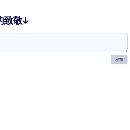
的致敬↓
发布