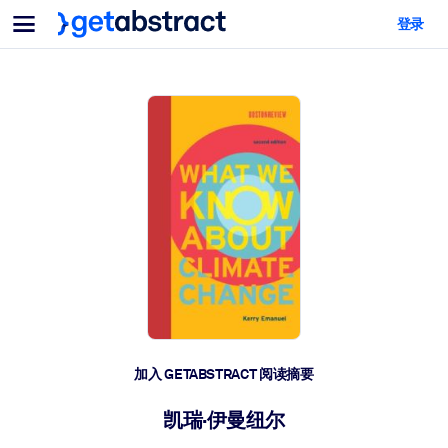
菜单
登录
面向团队与管理者
按用例
面向个人
AI 技能提升
面向人工智能系统
为您的员工配备关键的人工智能技能。
领导力发展
帮助您的管理者为未来的工作时代做好准备。
协作学习
让团队更轻松地共同学习、解决实际问题并更快采取行动。
技能提升与重塑
培养您的员工应对未来挑战所需的技能。
健康与福祉
加入 GETABSTRACT 阅读摘要
打造一支更健康、更具韧性的员工队伍。
凯瑞·伊曼纽尔