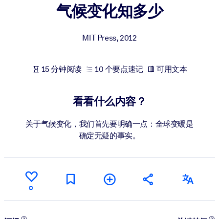
气候变化知多少
按系统
面向 LMS/LXP
MIT Press
,
2012
将简短且经过验证的知识引入您的 LMS/LXP，以获得更强的学习效
果。
面向企业图书馆
15 分钟阅读
10 个要点速记
可用文本
用值得信赖且即插即用的商业知识丰富您的企业图书馆。
看看什么内容？
面向人工智能系统
利用可靠、结构化的知识为您的人工智能系统提供动力，以改善输
关于气候变化，我们首先要明确一点：全球变暖是
结果。
确定无疑的事实。
0