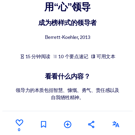
用“心”领导
按系统
面向 LMS/LXP
成为榜样式的领导者
将简短且经过验证的知识引入您的 LMS/LXP，以获得更强的学习效
果。
Berrett-Koehler
,
2013
面向企业图书馆
用值得信赖且即插即用的商业知识丰富您的企业图书馆。
15 分钟阅读
10 个要点速记
可用文本
面向人工智能系统
利用可靠、结构化的知识为您的人工智能系统提供动力，以改善输
看看什么内容？
结果。
领导力的本质包括智慧、慷慨、勇气、责任感以及
自我牺牲精神。
0