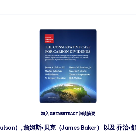
加入 GETABSTRACT 阅读摘要
lson）, 詹姆斯•贝克（James Baker） 以及 乔治•舒