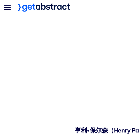
菜单
面向团队与管理者
按用例
面向个人
AI 技能提升
面向人工智能系统
为您的员工配备关键的人工智能技能。
领导力发展
帮助您的管理者为未来的工作时代做好准备。
协作学习
让团队更轻松地共同学习、解决实际问题并更快采取行动。
技能提升与重塑
培养您的员工应对未来挑战所需的技能。
健康与福祉
打造一支更健康、更具韧性的员工队伍。
亨利•保尔森（Henry Pau