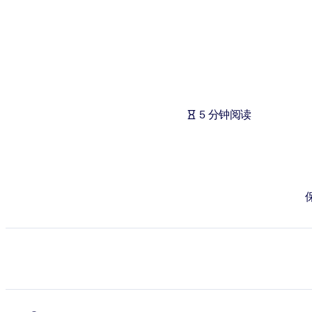
按系统
面向 LMS/LXP
将简短且经过验证的知识引入您的 LMS/LXP，以获得更强的学习效
面向企业图书馆
用值得信赖且即插即用的商业知识丰富您的企业图书馆。
5 分钟阅读
面向人工智能系统
利用可靠、结构化的知识为您的人工智能系统提供动力，以改善输