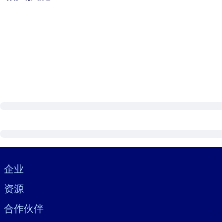
Visually hidden Text
企业
资源
合作伙伴