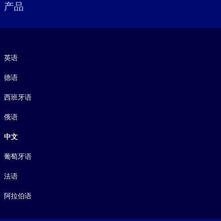
产品
语言
英语
德语
西班牙语
俄语
中文
葡萄牙语
法语
阿拉伯语