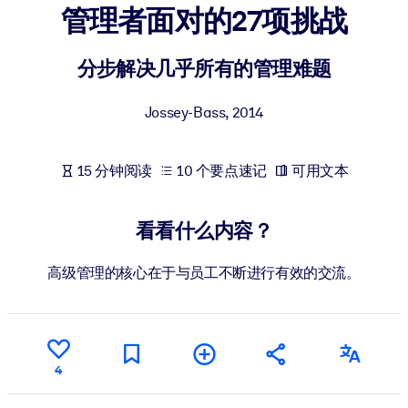
管理者面对的27项挑战
按系统
面向 LMS/LXP
分步解决几乎所有的管理难题
将简短且经过验证的知识引入您的 LMS/LXP，以获得更强的学习效
果。
Jossey-Bass
,
2014
面向企业图书馆
用值得信赖且即插即用的商业知识丰富您的企业图书馆。
15 分钟阅读
10 个要点速记
可用文本
面向人工智能系统
利用可靠、结构化的知识为您的人工智能系统提供动力，以改善输
看看什么内容？
结果。
高级管理的核心在于与员工不断进行有效的交流。
4