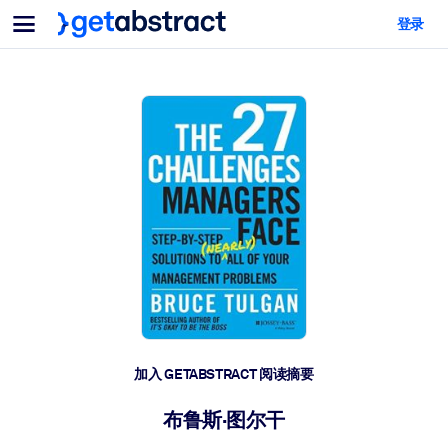
菜单
登录
面向团队与管理者
按用例
面向个人
AI 技能提升
面向人工智能系统
为您的员工配备关键的人工智能技能。
领导力发展
帮助您的管理者为未来的工作时代做好准备。
协作学习
让团队更轻松地共同学习、解决实际问题并更快采取行动。
技能提升与重塑
培养您的员工应对未来挑战所需的技能。
健康与福祉
加入 GETABSTRACT 阅读摘要
打造一支更健康、更具韧性的员工队伍。
布鲁斯·图尔干