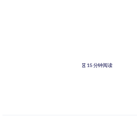
按系统
面向 LMS/LXP
将简短且经过验证的知识引入您的 LMS/LXP，以获得更强的学习效
面向企业图书馆
用值得信赖且即插即用的商业知识丰富您的企业图书馆。
面向人工智能系统
15 分钟阅读
利用可靠、结构化的知识为您的人工智能系统提供动力，以改善输