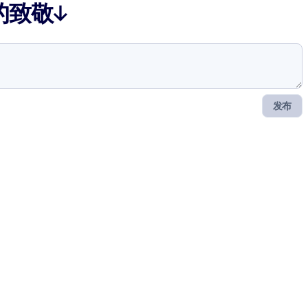
的致敬↓
发布