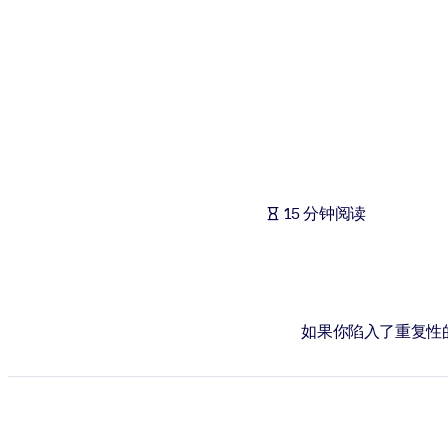
按系统
面向 LMS/LXP
将简短且经过验证的知识引入您的 LMS/LXP，以获得更强的学习效
面向企业图书馆
用值得信赖且即插即用的商业知识丰富您的企业图书馆。
面向人工智能系统
15 分钟阅读
利用可靠、结构化的知识为您的人工智能系统提供动力，以改善输
如果你陷入了重复性