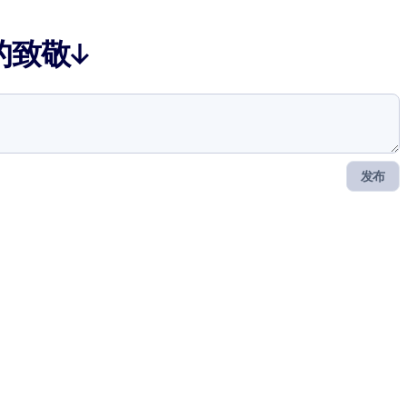
的致敬↓
发布