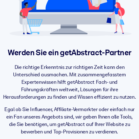
Gesundheit & Wohlbefinden
Bauen Sie eine gesunde und resiliente Belegschaft auf.
NACH SYSTEM
Für LMS/LXP
Werden Sie ein getAbstract-Partner
Integrieren Sie kompaktes, verifiziertes Wissen in Ihr LMS/LXP für
bessere Lernergebnisse.
Die richtige Erkenntnis zur richtigen Zeit kann den
Für Unternehmensbibliotheken
Unterschied ausmachen. Mit zusammengefasstem
Bereichern Sie Ihre Unternehmensbibliothek mit
Expertenwissen hilft getAbstract Fach- und
vertrauenswürdigem, praxisnahem Business-Wissen.
Führungskräften weltweit, Lösungen für ihre
Herausforderungen zu finden und Wissen effizient zu nutzen.
Für KI-Systeme
Egal ob Sie Influencer, Affiliate-Vermarkter oder einfach nur
Nutzen Sie verlässliches, strukturiertes Wissen, um die Ergebnisse
ein Fan unseres Angebots sind, wir geben Ihnen alle Tools,
Ihrer KI-Systeme zu optimieren.
die Sie benötigen, um getAbstract auf Ihrer Website zu
bewerben und Top-Provisionen zu verdienen.