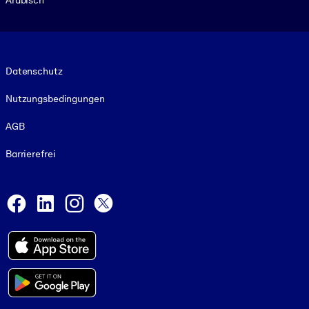
Footer legal
Datenschutz
Nutzungsbedingungen
AGB
Barrierefrei
Social and Apps
Facebook
LinkedIn
Instagram
X