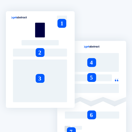
 bessere Lernergebnisse.
gem, praxisnahem Business-Wissen.
 Ihrer KI-Systeme zu optimieren.