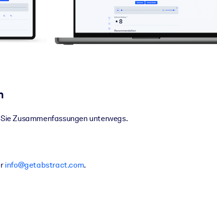
n
en Sie Zusammenfassungen unterwegs.
er
info@getabstract.com
.