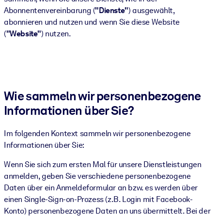
Gesundheit & Wohlbefinden
Abonnentenvereinbarung (
"Dienste"
) ausgewählt,
abonnieren und nutzen und wenn Sie diese Website
Bauen Sie eine gesunde und resiliente Belegschaft auf.
(
"Website"
) nutzen.
NACH SYSTEM
Für LMS/LXP
Integrieren Sie kompaktes, verifiziertes Wissen in Ihr LMS/LXP für
Wie sammeln wir personenbezogene
bessere Lernergebnisse.
Informationen über Sie?
Für Unternehmensbibliotheken
Bereichern Sie Ihre Unternehmensbibliothek mit
Im folgenden Kontext sammeln wir personenbezogene
vertrauenswürdigem, praxisnahem Business-Wissen.
Informationen über Sie:
Für KI-Systeme
Wenn Sie sich zum ersten Mal für unsere Dienstleistungen
Nutzen Sie verlässliches, strukturiertes Wissen, um die Ergebnisse
anmelden, geben Sie verschiedene personenbezogene
Ihrer KI-Systeme zu optimieren.
Daten über ein Anmeldeformular an bzw. es werden über
einen Single-Sign-on-Prozess (z.B. Login mit Facebook-
Konto) personenbezogene Daten an uns übermittelt. Bei der