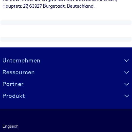
Hauptstr. 27, 63927 Bürgstadt, Deutschland.
Visually hidden Text
Unternehmen
Ressourcen
Partner
Produkt
Sprache
Englisch