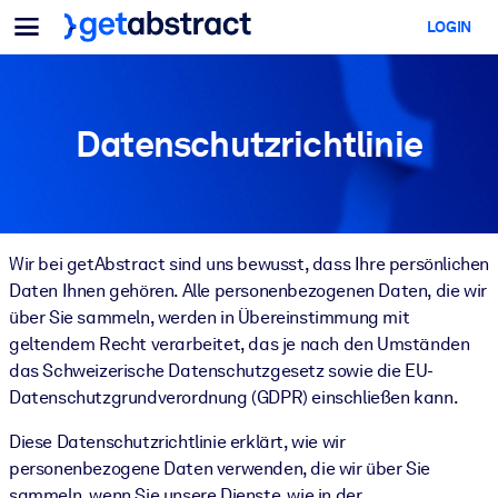
Menü
LOGIN
Für Teams & Führungskräfte
NACH ANWENDUNGSFALL
Für Sie
KI-Upskilling
Für KI-Systeme
Datenschutzrichtlinie
Statten Sie Ihre Mitarbeitenden mit entscheidenden KI-
Kompetenzen aus.
Führungskräfteentwicklung
Bereiten Sie Ihre Führungskräfte auf die Arbeitswelt von morgen
Wir bei getAbstract sind uns bewusst, dass Ihre persönlichen
vor.
Daten Ihnen gehören. Alle personenbezogenen Daten, die wir
Kollaboratives Lernen
über Sie sammeln, werden in Übereinstimmung mit
geltendem Recht verarbeitet, das je nach den Umständen
Machen Sie es Teams leicht, gemeinsam zu lernen, echte Problem
das Schweizerische Datenschutzgesetz sowie die EU-
zu lösen und schneller zu handeln.
Datenschutzgrundverordnung (GDPR) einschließen kann.
Upskilling & Reskilling
Diese Datenschutzrichtlinie erklärt, wie wir
Entwickeln Sie die Fähigkeiten, die Ihre Belegschaft für die Zukunf
personenbezogene Daten verwenden, die wir über Sie
braucht.
sammeln, wenn Sie unsere Dienste, wie in der