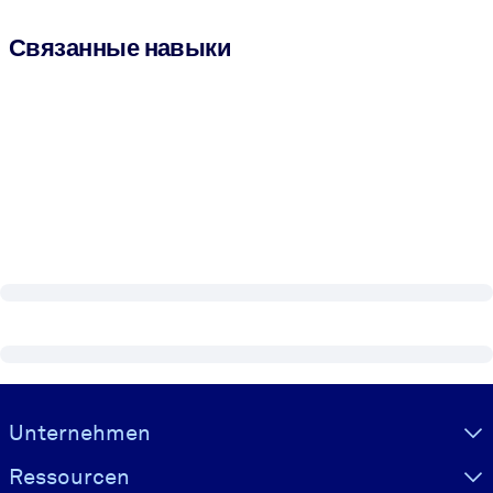
Связанные навыки
Visually hidden Text
Unternehmen
Ressourcen