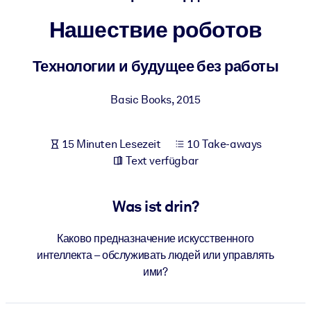
Gesundheit & Wohlbefinden
Нашествие роботов
Bauen Sie eine gesunde und resiliente Belegschaft auf.
Технологии и будущее без работы
NACH SYSTEM
Für LMS/LXP
Basic Books
,
2015
Integrieren Sie kompaktes, verifiziertes Wissen in Ihr LMS/LXP für
bessere Lernergebnisse.
15 Minuten Lesezeit
10 Take-aways
Für Unternehmensbibliotheken
Text verfügbar
Bereichern Sie Ihre Unternehmensbibliothek mit
vertrauenswürdigem, praxisnahem Business-Wissen.
Was ist drin?
Für KI-Systeme
Каково предназначение искусственного
Nutzen Sie verlässliches, strukturiertes Wissen, um die Ergebnisse
интеллекта – обслуживать людей или управлять
Ihrer KI-Systeme zu optimieren.
ими?